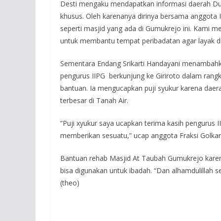
Desti mengaku mendapatkan informasi daerah Duku
khusus. Oleh karenanya dirinya bersama anggota II
seperti masjid yang ada di Gumukrejo ini. Kami me
untuk membantu tempat peribadatan agar layak di
Sementara Endang Srikarti Handayani menambahka
pengurus IIPG berkunjung ke Giriroto dalam rang
bantuan. Ia mengucapkan puji syukur karena daera
terbesar di Tanah Air.
“Puji xyukur saya ucapkan terima kasih pengurus II
memberikan sesuatu,” ucap anggota Fraksi Golkar 
Bantuan rehab Masjid At Taubah Gumukrejo karena
bisa digunakan untuk ibadah. “Dan alhamdulillah s
(theo)