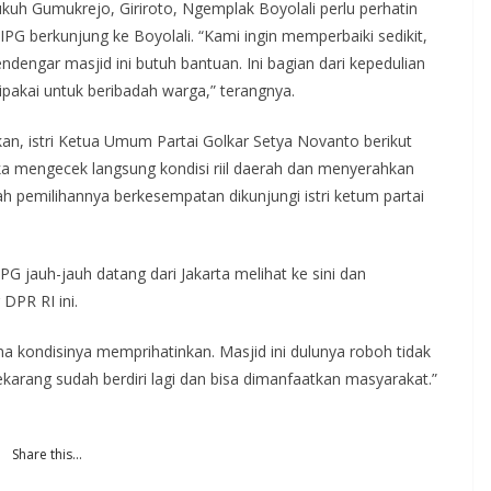
h Gumukrejo, Giriroto, Ngemplak Boyolali perlu perhatin
PG berkunjung ke Boyolali. “Kami ingin memperbaiki sedikit,
ndengar masjid ini butuh bantuan. Ini bagian dari kepedulian
pakai untuk beribadah warga,” terangnya.
n, istri Ketua Umum Partai Golkar Setya Novanto berikut
ka mengecek langsung kondisi riil daerah dan menyerahkan
h pemilihannya berkesempatan dikunjungi istri ketum partai
PG jauh-jauh datang dari Jakarta melihat ke sini dan
DPR RI ini.
 kondisinya memprihatinkan. Masjid ini dulunya roboh tidak
ekarang sudah berdiri lagi dan bisa dimanfaatkan masyarakat.”
Share this…