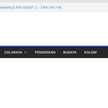
RMANCE PRE-EVENT 2 – SIPA ON THE
mprov Jateng Pastikan Tak Ada Kendala
ASN
Jateng Tampung 2.692 Siswa, Taj Yasin:
 Kemiskinan
a Cadangan Rp1,2 Triliun untuk Pilgub
ertahap Mulai 2027
Petinggi SPEM Akan Disidangkan
SOLORAYA
PENDIDIKAN
BUDAYA
KOLOM