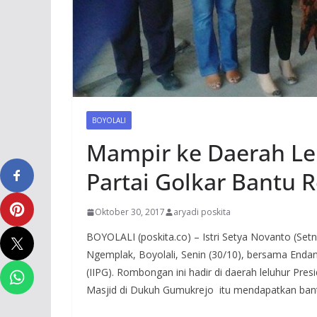
BOYOLALI
Mampir ke Daerah Lel
Partai Golkar Bantu 
Oktober 30, 2017
aryadi poskita
BOYOLALI (poskita.co) – Istri Setya Novanto (Setn
Ngemplak, Boyolali, Senin (30/10), bersama Endang
(IIPG). Rombongan ini hadir di daerah leluhur Pre
Masjid di Dukuh Gumukrejo itu mendapatkan bantu