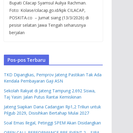
Bupati Cilacap Syamsul Auliya Rachman.
Foto: Kolase/cilacap.go.id/kpk CILACAP,
POSKITA.co – Jumat siang (13/3/2026) di
pesisir selatan Jawa Tengah seharusnya
berjalan
Pos-pos Terbaru
TKD Dipangkas, Pemprov Jateng Pastikan Tak Ada
Kendala Pembayaran Gaji ASN
Sekolah Rakyat di Jateng Tampung 2.692 Siswa,
Taj Yasin: Jalan Putus Rantai Kemiskinan
Jateng Siapkan Dana Cadangan Rp1,2 Triliun untuk
Pilgub 2029, Disisihkan Bertahap Mulai 2027
Soal Emas Ilegal, Petinggi SPEM Akan Disidangkan
OPEN CALL PERFORMANCE PRE-EVENT 2 – SIPA