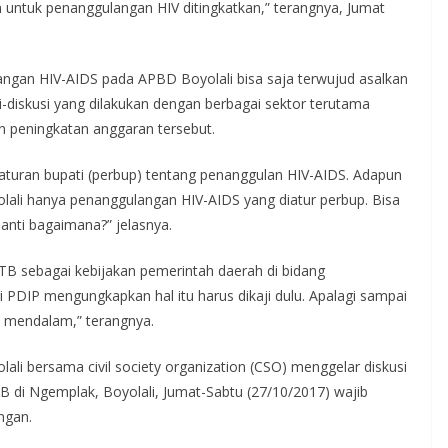
an untuk penanggulangan HIV ditingkatkan,” terangnya, Jumat
ngan HIV-AIDS pada APBD Boyolali bisa saja terwujud asalkan
si-diskusi yang dilakukan dengan berbagai sektor terutama
n peningkatan anggaran tersebut.
aturan bupati (perbup) tentang penanggulan HIV-AIDS. Adapun
lali hanya penanggulangan HIV-AIDS yang diatur perbup. Bisa
nanti bagaimana?” jelasnya.
B sebagai kebijakan pemerintah daerah di bidang
i PDIP mengungkapkan hal itu harus dikaji dulu. Apalagi sampai
n mendalam,” terangnya.
ali bersama civil society organization (CSO) menggelar diskusi
di Ngemplak, Boyolali, Jumat-Sabtu (27/10/2017) wajib
ngan.