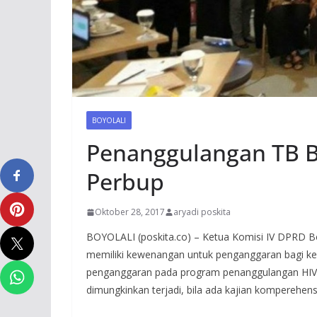
BOYOLALI
Penanggulangan TB B
Perbup
Oktober 28, 2017
aryadi poskita
BOYOLALI (poskita.co) – Ketua Komisi IV DPRD Bo
memiliki kewenangan untuk penganggaran bagi kes
penganggaran pada program penanggulangan HIV
dimungkinkan terjadi, bila ada kajian komperehensif