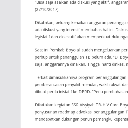
“Bisa saja asalkan ada diskusi yang aktif, anggar
(27/10/2017).
Dikatakan, peluang kenaikan anggaran penanggula
ada diskusi yang intensif membahas hal ini. Disku
legislatif dan eksekutif akan memperkuat dukunga
Saat ini Pemkab Boyolali sudah mengeluarkan per
perbup untuk penanggulan TB belum ada. “Di Boyo
saja, anggarannya dinaikan. Tinggal nanti dinkes, 
Terkait dimasukkannya program penanggulangan T
pemberantasan penyakit menular, wakil rakyat dar
dibuat perda inisiatif ke DPRD. “Perlu pembahasa
Dikatakan kegiatan SSR Aisyiyah TB-HIV Care Boyol
penyusunan roadmap advokasi penanggulangan TB 
mendapatkan dukungan penuh pemangku kepenti