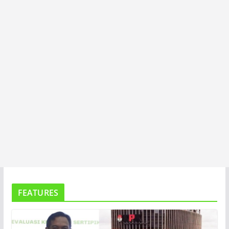
T
A
FEATURES