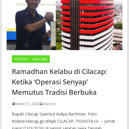
FEATURES
NASIONAL
Ramadhan Kelabu di Cilacap:
Ketika ‘Operasi Senyap’
Memutus Tradisi Berbuka
Maret 13, 2026
Mascos
Bupati Cilacap Syamsul Auliya Rachman. Foto:
Kolase/cilacap.go.id/kpk CILACAP, POSKITA.co – Jumat
siang (13/3/2026) di pesisir selatan Jawa Tengah