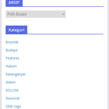
ARSIP
A
R
S
Kategori
I
P
Boyolali
Budaya
Features
Hukum
Karanganyar
Klaten
KOLOM
Nasional
Olah raga