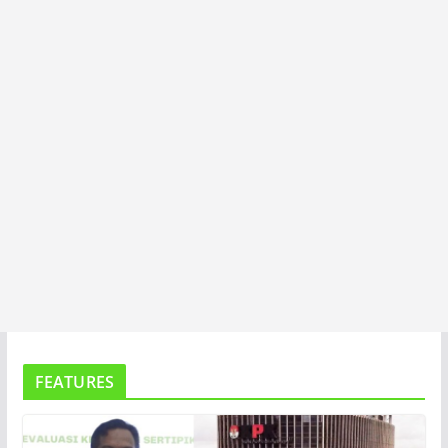
T
A
FEATURES