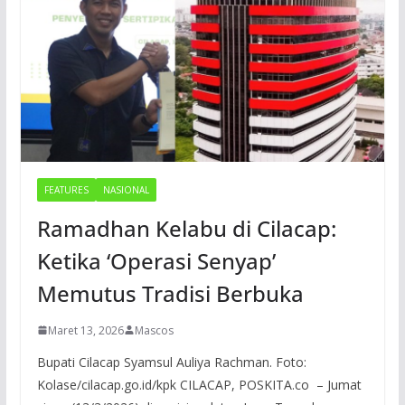
FEATURES
NASIONAL
Ramadhan Kelabu di Cilacap:
Ketika ‘Operasi Senyap’
Memutus Tradisi Berbuka
Maret 13, 2026
Mascos
Bupati Cilacap Syamsul Auliya Rachman. Foto:
Kolase/cilacap.go.id/kpk CILACAP, POSKITA.co – Jumat