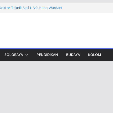
madiyah PK Solo Salurkan Bantuan
pat Murid TK di Karanganyar
oktor Teknik Sipil UNS: Hana Wardani
 Kapur Berserat Rami untuk Pemugaran
vement Award, Ahmad Luthfi Dinilai
Terobosan untuk Jateng
dungan, Taj Yasin Minta Optimalkan
Otorita IKN Jajaki Potensi Kolaborasi
SOLORAYA
PENDIDIKAN
BUDAYA
KOLOM