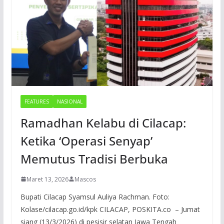
FEATURES
NASIONAL
Ramadhan Kelabu di Cilacap:
Ketika ‘Operasi Senyap’
Memutus Tradisi Berbuka
Maret 13, 2026
Mascos
Bupati Cilacap Syamsul Auliya Rachman. Foto:
Kolase/cilacap.go.id/kpk CILACAP, POSKITA.co – Jumat
siang (13/3/2026) di pesisir selatan Jawa Tengah