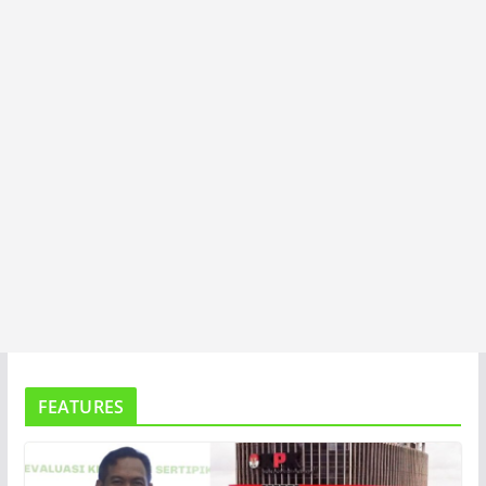
T
A
FEATURES