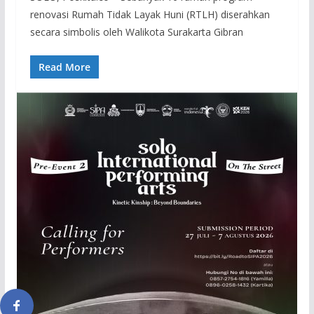
renovasi Rumah Tidak Layak Huni (RTLH) diserahkan
secara simbolis oleh Walikota Surakarta Gibran
Read More