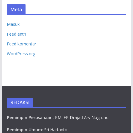
Meta
Masuk
Feed entri
Feed komentar
WordPress.org
REDAKSI
Pemimpin Perusahaan:
RM. EP Drajad Ary Nugroho
Pemimpin Umum:
Sri Hartanto