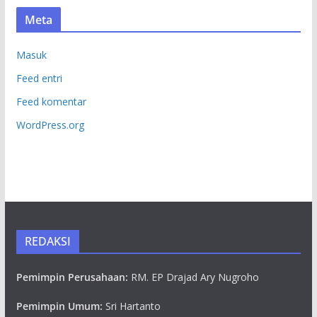
Meta
Masuk
Feed entri
Feed komentar
WordPress.org
REDAKSI
Pemimpin Perusahaan:
RM. EP Drajad Ary Nugroho
Pemimpin Umum:
Sri Hartanto