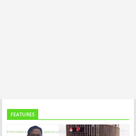
T
A
FEATURES