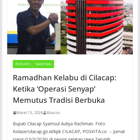
FEATURES
NASIONAL
Ramadhan Kelabu di Cilacap:
Ketika ‘Operasi Senyap’
Memutus Tradisi Berbuka
Maret 13, 2026
Mascos
Bupati Cilacap Syamsul Auliya Rachman. Foto:
Kolase/cilacap.go.id/kpk CILACAP, POSKITA.co – Jumat
siang (13/3/2026) di pesisir selatan Jawa Tengah