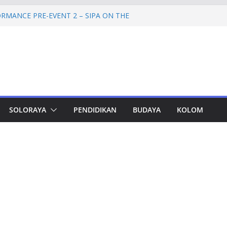
RMANCE PRE-EVENT 2 – SIPA ON THE
mprov Jateng Pastikan Tak Ada Kendala
ASN
Jateng Tampung 2.692 Siswa, Taj Yasin:
 Kemiskinan
a Cadangan Rp1,2 Triliun untuk Pilgub
ertahap Mulai 2027
Petinggi SPEM Akan Disidangkan
SOLORAYA
PENDIDIKAN
BUDAYA
KOLOM