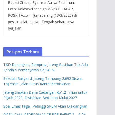
Bupati Cilacap Syamsul Auliya Rachman.
Foto: Kolase/cilacap.go.id/kpk CILACAP,
POSKITA.co – Jumat siang (13/3/2026) di
pesisir selatan Jawa Tengah seharusnya
berjalan
Pos-pos Terbaru
TKD Dipangkas, Pemprov Jateng Pastikan Tak Ada
Kendala Pembayaran Gaji ASN
Sekolah Rakyat di Jateng Tampung 2.692 Siswa,
Taj Yasin: Jalan Putus Rantai Kemiskinan
Jateng Siapkan Dana Cadangan Rp1,2 Triliun untuk
Pilgub 2029, Disisihkan Bertahap Mulai 2027
Soal Emas Ilegal, Petinggi SPEM Akan Disidangkan
OPEN CALL PERFORMANCE PRE-EVENT 2 – SIPA