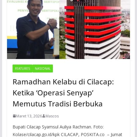
FEATURES
NASIONAL
Ramadhan Kelabu di Cilacap:
Ketika ‘Operasi Senyap’
Memutus Tradisi Berbuka
Maret 13, 2026
Mascos
Bupati Cilacap Syamsul Auliya Rachman. Foto:
Kolase/cilacap.go.id/kpk CILACAP, POSKITA.co – Jumat