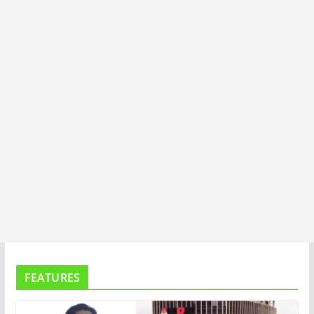
T
A
FEATURES