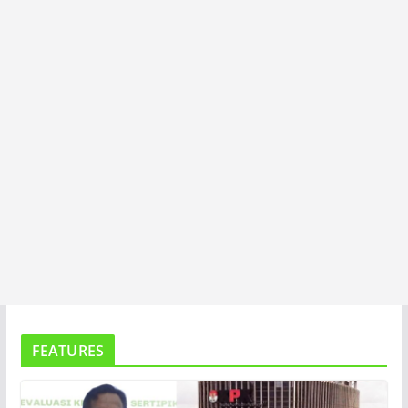
T
A
FEATURES