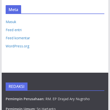
Meta
Masuk
Feed entri
Feed komentar
WordPress.org
REDAKSI
Pemimpin Perusahaan:
RM. EP Drajad Ary Nugroho
Pemimpin Umum:
Sri Hartanto