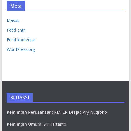
Meta
Masuk
Feed entri
Feed komentar
WordPress.org
REDAKSI
Pemimpin Perusahaan:
RM. EP Drajad Ary Nugroho
Pemimpin Umum:
Sri Hartanto