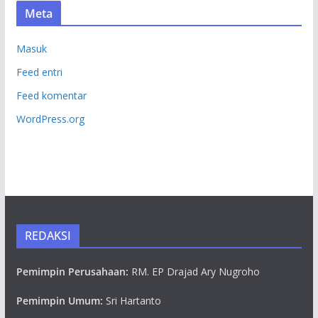
Meta
Masuk
Feed entri
Feed komentar
WordPress.org
REDAKSI
Pemimpin Perusahaan:
RM. EP Drajad Ary Nugroho
Pemimpin Umum:
Sri Hartanto