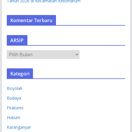
Tahun 2026 di Kecamatan Kebonarum
Komentar Terbaru
ARSIP
A
R
S
Kategori
I
P
Boyolali
Budaya
Features
Hukum
Karanganyar