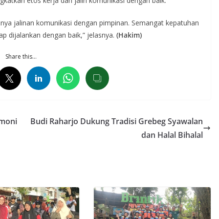
ngkatkan etos kerja dan jalin komunikasi dengan baik.
upnya jalinan komunikasi dengan pimpinan. Semangat kepatuhan
p dijalankan dengan baik,” jelasnya.
(Hakim)
Share this…
rmoni
Budi Raharjo Dukung Tradisi Grebeg Syawalan
dan Halal Bihalal