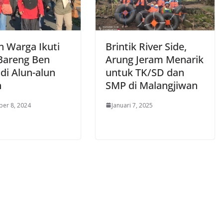
n Warga Ikuti
Brintik River Side,
 Bareng Ben
Arung Jeram Menarik
di Alun-alun
untuk TK/SD dan
n
SMP di Malangjiwan
er 8, 2024
Januari 7, 2025