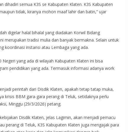
an dihadiri semua K3S se Kabupaten Klaten. K3S Kabupaten
 maupun tidak, kiranya mohon maaf lahir dan batin,” ujar
ah digelar halal bihalal yang diadakan Korwil Bidang
l ini merupakan tradisi mulia dan banyak bermakna. Selain untuk
ng koordinasi instansi atau Lembaga yang ada.
Negeri yang ada di wilayah Kabupaten Klaten ini bisa
ram pendidikan yang ada. Termasuk informasi adanya work
njadi perintah dari Disdik Klaten, apakah tetap tatap muka,
krisis BBM gara-gara perang di Teluk, setidaknya perlu
aksi, Minggu (29/3/2026) petang.
bijakan Disdik Klaten, jelas Lagimin, akan menjadi pemacu
tau perang di Teluk, K3S Kabupaten Klaten juga mengajak para