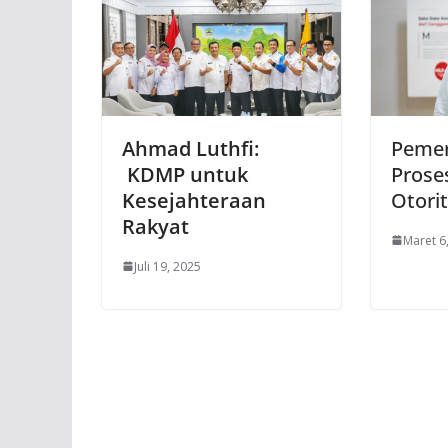
Ahmad Luthfi:
Pemer
KDMP untuk
Prose
Kesejahteraan
Otori
Rakyat
Maret 6
Juli 19, 2025