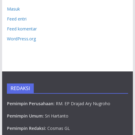
Masuk
Feed entri
Feed komentar
WordPress.org
REDAKSI
Pemimpin Perusahaan:
RM. EP Drajad Ary Nugroho
Pemimpin Umum:
Sri Hartanto
Pemimpin Redaksi:
Cosmas GL