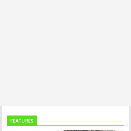
I
T
A
FEATURES