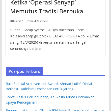
Ketika ‘Operasi Senyap’
Memutus Tradisi Berbuka
Maret 13, 2026
Mascos
Bupati Cilacap Syamsul Auliya Rachman. Foto:
Kolase/cilacap.go.id/kpk CILACAP, POSKITA.co – Jumat
siang (13/3/2026) di pesisir selatan Jawa Tengah
seharusnya berjalan
Pos-pos Terbaru
Raih Special Achievement Award, Ahmad Luthfi Dinilai
Berhasil Hadirkan Terobosan untuk Jateng
Soroti Kasus Perundungan, Taj Yasin Minta Optimalkan
Upaya Pencegahan
Pemprov Jateng dan Otorita IKN Jajaki Potensi Kolaborasi dan