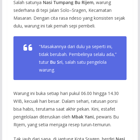
Salah satunya
Nasi Tumpang Bu Rijem
, warung
sederhana di tepi Jalan Solo–Sragen, Kecamatan
Masaran. Dengan cita rasa ndeso yang konsisten sejak
dulu, warung ini tak pernah sepi pembeli.
“Masakannya dari dulu ya seperti ini,
tidak berubah. Pembelinya selalu ada,”
tutur
Bu Sri
, salah satu pengelola
warung.
Warung ini buka setiap hari pukul 06.00 hingga 14.30
WIB, kecuali hari besar. Dalam sehari, ratusan porsi
bisa habis, terutama saat akhir pekan. Kini, estafet
pengelolaan diteruskan oleh
Mbak Yani
, pewaris Bu
Rijem, yang setia menjaga resep turun-temurun.
Tak jauh dari sana, di jantung Kota Sragen, berdiri
Nasi