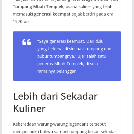
Tumpang Mbah Templek
, usaha kuliner yang telah
memasuki
generasi keempat
sejak berdiri pada era
1970-an.
“Saya generasi keempat. Dari dulu
yang terkenal di sini nasi tumpang dan
bubur tumpangnya,” ujar salah satu
penerus Mbah Templek, di sela
ramainya pelanggan.
Lebih dari Sekadar
Kuliner
Keberadaan warung-warung legendaris tersebut
menjadi bukti bahwa sambel tumpang bukan sekadar