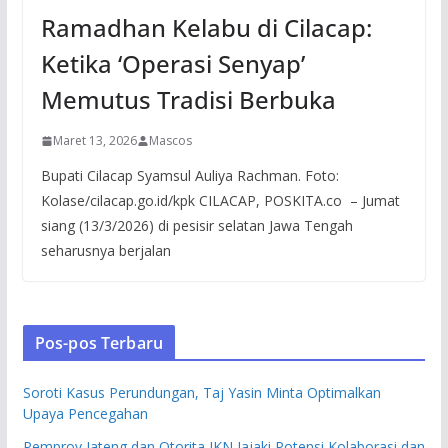
Ramadhan Kelabu di Cilacap:
Ketika ‘Operasi Senyap’
Memutus Tradisi Berbuka
Maret 13, 2026
Mascos
Bupati Cilacap Syamsul Auliya Rachman. Foto:
Kolase/cilacap.go.id/kpk CILACAP, POSKITA.co – Jumat
siang (13/3/2026) di pesisir selatan Jawa Tengah
seharusnya berjalan
Pos-pos Terbaru
Soroti Kasus Perundungan, Taj Yasin Minta Optimalkan
Upaya Pencegahan
Pemprov Jateng dan Otorita IKN Jajaki Potensi Kolaborasi dan