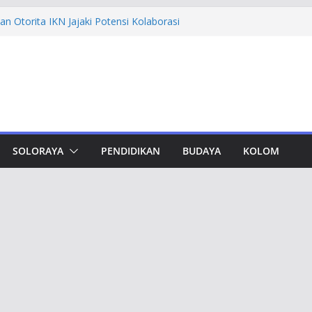
n Otorita IKN Jajaki Potensi Kolaborasi
thfi Ajak Aktivis Mahasiswa Tetap Kritis
h Muktamar Tapak Suci, Ahmad Luthfi
lat Jadi Penguat Persatuan Bangsa
evement Award, Ahmad Luthfi Dinilai
n Terobosan untuk Jateng
undungan, Taj Yasin Minta Optimalkan
an
SOLORAYA
PENDIDIKAN
BUDAYA
KOLOM