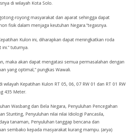
nya di wilayah Kota Solo.
 gotong-royong masyarakat dan aparat sehingga dapat
non fisik dalam menjaga keutuhan Negara.”tegasnya.
Kepatihan Kulon ini, diharapkan dapat meningkatkan roda
ni.” tuturnya.
ukan, maka akan dapat mengatasi semua permasalahan dengan
n yang optimal,” pungkas Wawali.
i wilayah Kepatihan Kulon RT 05, 06, 07 RW 01 dan RT 01 RW
ng 435 Meter.
yuluhan Wasbang dan Bela Negara, Penyuluhan Pencegahan
tunting, Penyuluhan nilai nilai Idiologi Pancasila,
idaya tanaman, Penyuluhan tanggap bencana dan
uan sembako kepada masyarakat kurang mampu. (arya)