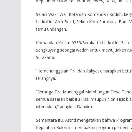
Kepatihan Kulon Kecamatan Jebres, Rabu, 08 Okt
Selain Wakil Wali Kota dan Komandan Kodim, kegia
Letkol Inf Arm Bekti, Sekda Kota Surakarta Budi
tamu undangan.
Komandan Kodim 0735/Surakarta Letkol Inf Fic
Sengkuyung sebagai wadah untuk mewujudkan ruang
Surakarta.
“Kemanunggalan TNI dan Rakyat diharapkan betu
terangnya.
“Semoga TNI Manunggal Membangun Desa Tahap IV 
semua sasaran baik itu Fisik maupun Non Fisik bis
ditentukan,” pungkas Dandim.
Sementara itu, Astrid mengatakan bahwa Progra
Kepatihan Kulon ini merupakan program pemerin