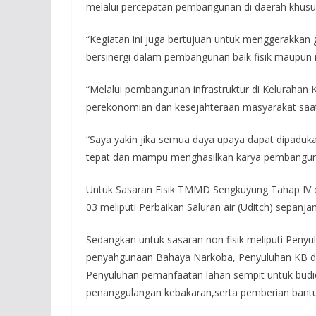
melalui percepatan pembangunan di daerah khusus
“Kegiatan ini juga bertujuan untuk menggerakkan
bersinergi dalam pembangunan baik fisik maupun 
“Melalui pembangunan infrastruktur di Kelurahan 
perekonomian dan kesejahteraan masyarakat saat i
“Saya yakin jika semua daya upaya dapat dipad
tepat dan mampu menghasilkan karya pembanguna
Untuk Sasaran Fisik TMMD Sengkuyung Tahap IV d
03 meliputi Perbaikan Saluran air (Uditch) sepanja
Sedangkan untuk sasaran non fisik meliputi Pen
penyahgunaan Bahaya Narkoba, Penyuluhan KB dan S
Penyuluhan pemanfaatan lahan sempit untuk bud
penanggulangan kebakaran,serta pemberian bant