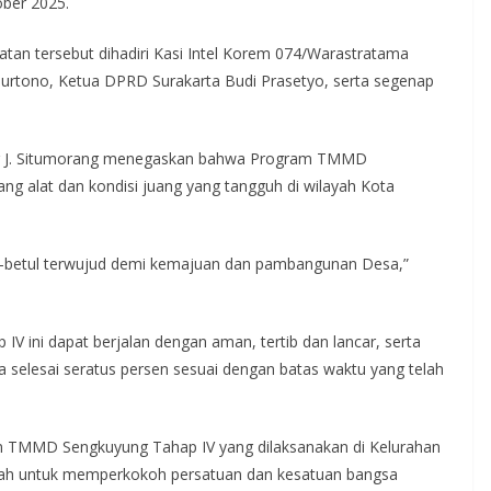
ober 2025.
tan tersebut dihadiri Kasi Intel Korem 074/Warastratama
 Murtono, Ketua DPRD Surakarta Budi Prasetyo, serta segenap
tor J. Situmorang menegaskan bahwa Program TMMD
 alat dan kondisi juang yang tangguh di wilayah Kota
l-betul terwujud demi kemajuan dan pambangunan Desa,”
ini dapat berjalan dengan aman, tertib dan lancar, serta
a selesai seratus persen sesuai dengan batas waktu yang telah
m TMMD Sengkuyung Tahap IV yang dilaksanakan di Kelurahan
tah untuk memperkokoh persatuan dan kesatuan bangsa