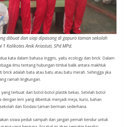
ang dibuat dan siap dipasang di gapuro taman sekolah
1 Kalikotes Anik Ariastuti, SPd MPd.
dua kata dalam bahasa Inggris, yaitu ecology dan brick. Dalam
ebagai ilmu tentang hubungan timbal balik antara makhluk
ti brick adalah bata atau batu atau batu merah. Sehingga jika
yang ramah lingkungan.
yang terbuat dari botol-botol plastik bekas. Setelah botol
i dengan lem yang dibentuk menjadi meja, kursi, bahan
 sekolah dan fondasi taman bermain sederhana.
lorakan siswa peduli sampah dan jangan pernah kendur untuk
ang yang berguna. Essakal ini akan semakin beraksi