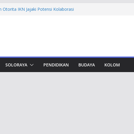
Otorita IKN Jajaki Potensi Kolaborasi
hfi Ajak Aktivis Mahasiswa Tetap Kritis
 Muktamar Tapak Suci, Ahmad Luthfi
t Jadi Penguat Persatuan Bangsa
vement Award, Ahmad Luthfi Dinilai
Terobosan untuk Jateng
dungan, Taj Yasin Minta Optimalkan
SOLORAYA
PENDIDIKAN
BUDAYA
KOLOM