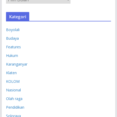
R
S
Kategori
I
P
Boyolali
Budaya
Features
Hukum
Karanganyar
Klaten
KOLOM
Nasional
Olah raga
Pendidikan
Soloraya