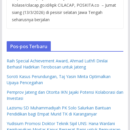
Kolase/cilacap.go.id/kpk CILACAP, POSKITA.co – Jumat
siang (13/3/2026) di pesisir selatan Jawa Tengah
seharusnya berjalan
Pos-pos Terbaru
Raih Special Achievement Award, Ahmad Luthfi Dinilai
Berhasil Hadirkan Terobosan untuk Jateng
Soroti Kasus Perundungan, Taj Yasin Minta Optimalkan
Upaya Pencegahan
Pemprov Jateng dan Otorita IKN Jajaki Potensi Kolaborasi dan
Investasi
Lazismu SD Muhammadiyah PK Solo Salurkan Bantuan
Pendidikan bagi Empat Murid TK di Karanganyar
Yudisium Promosi Doktor Teknik Sipil UNS: Hana Wardani
Kembangkan Mortar Kapur Berserat Rami untuk Pemugaran