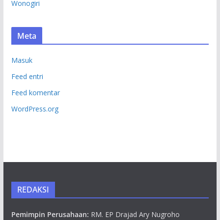
Wonogiri
Meta
Masuk
Feed entri
Feed komentar
WordPress.org
REDAKSI
Pemimpin Perusahaan:
RM. EP Drajad Ary Nugroho