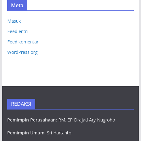
Meta
Masuk
Feed entri
Feed komentar
WordPress.org
REDAKSI
Pemimpin Perusahaan:
RM. EP Drajad Ary Nugroho
Pemimpin Umum:
Sri Hartanto