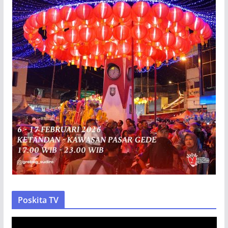
Poskita TV
P