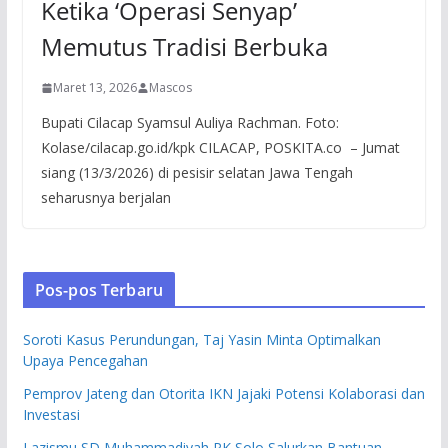
Ketika ‘Operasi Senyap’
Memutus Tradisi Berbuka
Maret 13, 2026
Mascos
Bupati Cilacap Syamsul Auliya Rachman. Foto:
Kolase/cilacap.go.id/kpk CILACAP, POSKITA.co – Jumat
siang (13/3/2026) di pesisir selatan Jawa Tengah
seharusnya berjalan
Pos-pos Terbaru
Soroti Kasus Perundungan, Taj Yasin Minta Optimalkan
Upaya Pencegahan
Pemprov Jateng dan Otorita IKN Jajaki Potensi Kolaborasi dan
Investasi
Lazismu SD Muhammadiyah PK Solo Salurkan Bantuan