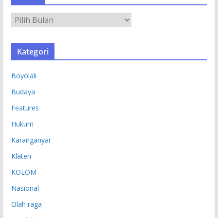
A
R
S
Kategori
I
P
Boyolali
Budaya
Features
Hukum
Karanganyar
Klaten
KOLOM
Nasional
Olah raga