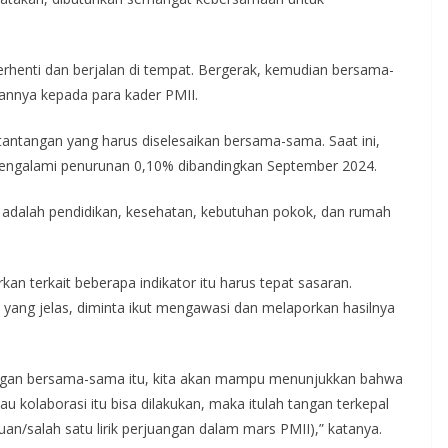
erhenti dan berjalan di tempat. Bergerak, kemudian bersama-
sannya kepada para kader PMII.
antangan yang harus diselesaikan bersama-sama. Saat ini,
mengalami penurunan 0,10% dibandingkan September 2024.
a adalah pendidikan, kesehatan, kebutuhan pokok, dan rumah
n terkait beberapa indikator itu harus tepat sasaran.
i yang jelas, diminta ikut mengawasi dan melaporkan hasilnya
engan bersama-sama itu, kita akan mampu menunjukkan bahwa
u kolaborasi itu bisa dilakukan, maka itulah tangan terkepal
/salah satu lirik perjuangan dalam mars PMII),” katanya.