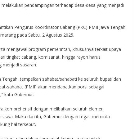
ut melakukan pendampingan terhadap desa-desa yang menjadi
lantikan Pengurus Koordinator Cabang (PKC) PMII Jawa Tengah
marang pada Sabtu, 2 Agustus 2025.
serta mengawal program pemerintah, khususnya terkait upaya
ri tingkat cabang, komisariat, hingga rayon harus
g menjadi sasaran.
a Tengah, tempelkan sahabat/sahabati ke seluruh bupati dan
abat-sahabat (PMII) akan mendapatkan porsi sebagai
” kata Gubernur.
cara komprehensif dengan melibatkan seluruh elemen
asiswa. Maka dari itu, Gubernur dengan tegas meminta
ung hal tersebut.
takan, dibutuhkan semangat kebersamaan untuk