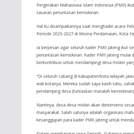
Pergerakan Mahasiswa Islam Indonesia (PMII) ik
sasaran penuntasan kemiskinan.
Hal itu disampaikannya saat menghadiri acara Pe
Periode 2025-2027 di Wisma Perdamaian, Kota Se
Ia berpesan agar seluruh kader PMII Jateng ikut 
penuntasan kemiskinan. Kader PMII Jateng mulai da
berkontribusi untuk mendampingi desa miskin yan
“Di seluruh cabang di kabupaten/kota wilayah Jaw
wali kotanya. Mereka sudah saya kasih tahu, sah
pendamping desa (tuntaskan masalah kemiskinan),
Nantinya, desa-desa miskin akan diintervensi se
masyarakat. Salah satunya adalah organisasi mah
kesanggupan para kader PMII Jateng untuk menduk
Dalam membangun Jawa Tengah, Gubernur menga