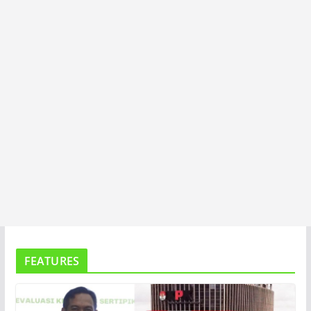
T
A
FEATURES