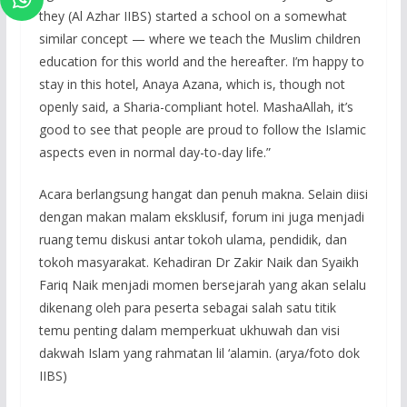
they (Al Azhar IIBS) started a school on a somewhat
similar concept — where we teach the Muslim children
education for this world and the hereafter. I’m happy to
stay in this hotel, Anaya Azana, which is, though not
openly said, a Sharia-compliant hotel. MashaAllah, it’s
good to see that people are proud to follow the Islamic
aspects even in normal day-to-day life.”
Acara berlangsung hangat dan penuh makna. Selain diisi
dengan makan malam eksklusif, forum ini juga menjadi
ruang temu diskusi antar tokoh ulama, pendidik, dan
tokoh masyarakat. Kehadiran Dr Zakir Naik dan Syaikh
Fariq Naik menjadi momen bersejarah yang akan selalu
dikenang oleh para peserta sebagai salah satu titik
temu penting dalam memperkuat ukhuwah dan visi
dakwah Islam yang rahmatan lil ‘alamin. (arya/foto dok
IIBS)