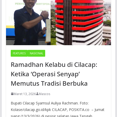
FEATURES
NASIONAL
Ramadhan Kelabu di Cilacap:
Ketika ‘Operasi Senyap’
Memutus Tradisi Berbuka
Maret 13, 2026
Mascos
Bupati Cilacap Syamsul Auliya Rachman. Foto:
Kolase/cilacap.go.id/kpk CILACAP, POSKITA.co – Jumat
siang (13/3/2026) di pesisir selatan Jawa Tengah