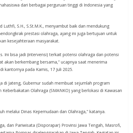
mahasiswa dari berbagai perguruan tinggi di Indonesia yang
 Luthfi, S.H., S.St.M.K., menyambut baik dan mendukung
ndongkrak prestasi olahraga, ajang ini juga bertujuan untuk
kan kesejahteraan masyarakat.
 Ini bisa jadi (intervensi) terkait potensi olahraga dan potensi
akat akan berkembang bersama,” ucapnya saat menerima
i kantornya pada Kamis, 17 Juli 2025.
a di Jateng, Gubernur sudah membuat sejumlah program
h Keberbakatan Olahraga (SMANKO) yang berlokasi di Kawasan
enuh melalui Dinas Kepemudaan dan Olahraga,” katanya.
a, dan Pariwisata (Disporapar) Provinsi Jawa Tengah, Masrofi,
rtama Pomnas diselenggarakan di Jawa Tengah. Kegiatan ini