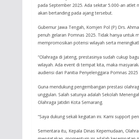
pada September 2025. Ada sekitar 5.000-an atlet 
akan bertanding pada ajang tersebut.
Gubernur Jawa Tengah, Komjen Pol (P) Drs. Ahmad
penuh gelaran Pomnas 2025. Tidak hanya untuk me
mempromosikan potensi wilayah serta meningkat
“Olahraga di Jateng, prestasinya sudah cukup bagus.
wilayah. Ada event di tempat kita, maka masyar
audiensi dari Panitia Penyelenggara Pomnas 2025 d
Guna mendukung pengembangan prestasi olahrag
unggulan. Salah satunya adalah Sekolah Menenga
Olahraga Jatidiri Kota Semarang.
“Saya dukung sekali kegiatan ini. Kami support p
Sementara itu, Kepala Dinas Kepemudaan, Olahrag
mengatakan, momentum ini adalah kesempatan pe