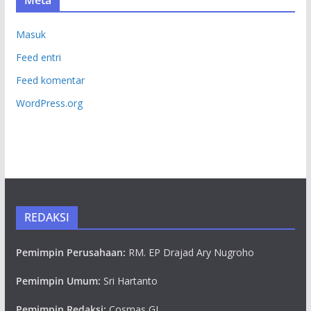
Masuk
Feed entri
Feed komentar
WordPress.org
REDAKSI
Pemimpin Perusahaan:
RM. EP Drajad Ary Nugroho
Pemimpin Umum:
Sri Hartanto
Pemimpin Redaksi:
Cosmas GL