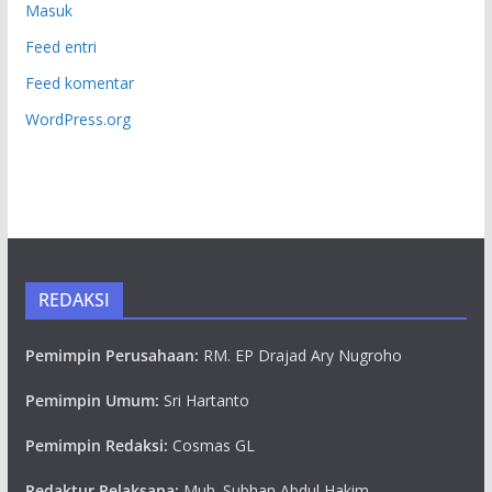
Masuk
Feed entri
Feed komentar
WordPress.org
REDAKSI
Pemimpin Perusahaan:
RM. EP Drajad Ary Nugroho
Pemimpin Umum:
Sri Hartanto
Pemimpin Redaksi:
Cosmas GL
Redaktur Pelaksana:
Muh. Subhan Abdul Hakim