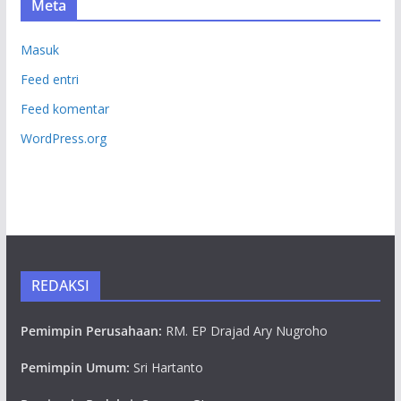
Meta
Masuk
Feed entri
Feed komentar
WordPress.org
REDAKSI
Pemimpin Perusahaan:
RM. EP Drajad Ary Nugroho
Pemimpin Umum:
Sri Hartanto