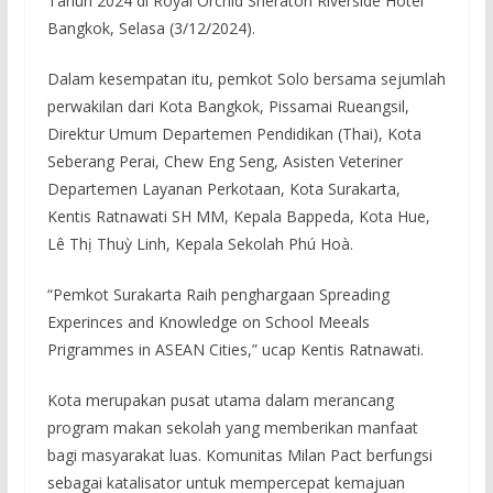
Tahun 2024 di Royal Orchid Sheraton Riverside Hotel
Bangkok, Selasa (3/12/2024).
Dalam kesempatan itu, pemkot Solo bersama sejumlah
perwakilan dari Kota Bangkok, Pissamai Rueangsil,
Direktur Umum Departemen Pendidikan (Thai), Kota
Seberang Perai, Chew Eng Seng, Asisten Veteriner
Departemen Layanan Perkotaan, Kota Surakarta,
Kentis Ratnawati SH MM, Kepala Bappeda, Kota Hue,
Lê Thị Thuỳ Linh, Kepala Sekolah Phú Hoà.
“Pemkot Surakarta Raih penghargaan Spreading
Experinces and Knowledge on School Meeals
Prigrammes in ASEAN Cities,” ucap Kentis Ratnawati.
Kota merupakan pusat utama dalam merancang
program makan sekolah yang memberikan manfaat
bagi masyarakat luas. Komunitas Milan Pact berfungsi
sebagai katalisator untuk mempercepat kemajuan