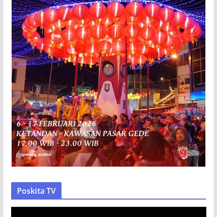
Poskita TV
P