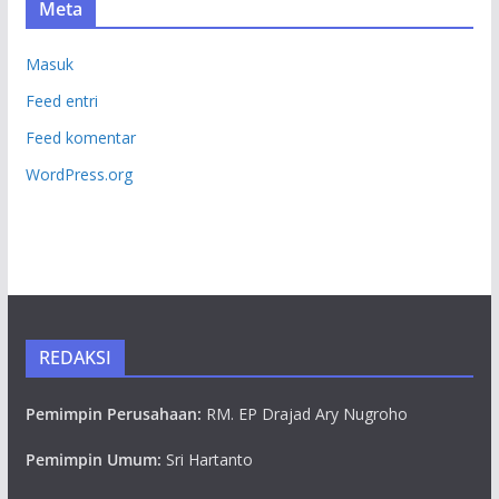
Meta
Masuk
Feed entri
Feed komentar
WordPress.org
REDAKSI
Pemimpin Perusahaan:
RM. EP Drajad Ary Nugroho
Pemimpin Umum:
Sri Hartanto