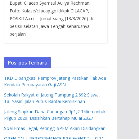
Bupati Cilacap Syamsul Auliya Rachman.
Foto: Kolase/cilacap.go.id/kpk CILACAP,
POSKITA.co – Jumat siang (13/3/2026) di
pesisir selatan Jawa Tengah seharusnya
berjalan
Pos-pos Terbaru
TKD Dipangkas, Pemprov Jateng Pastikan Tak Ada
Kendala Pembayaran Gaji ASN
Sekolah Rakyat di Jateng Tampung 2.692 Siswa,
Taj Yasin: Jalan Putus Rantai Kemiskinan
Jateng Siapkan Dana Cadangan Rp1,2 Triliun untuk
Pilgub 2029, Disisihkan Bertahap Mulai 2027
Soal Emas Ilegal, Petinggi SPEM Akan Disidangkan
OPEN CALL PERFORMANCE PRE-EVENT 2 – SIPA