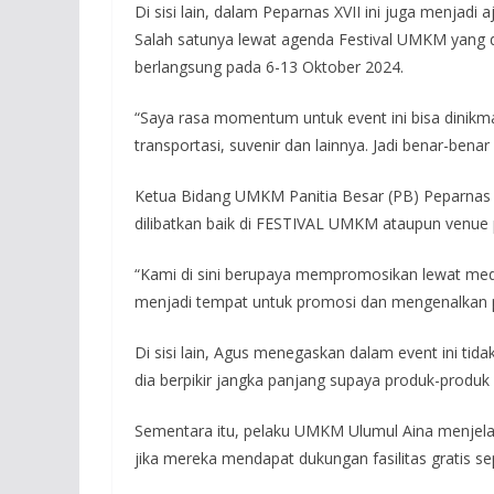
Di sisi lain, dalam Peparnas XVII ini juga menjad
Salah satunya lewat agenda Festival UMKM yang d
berlangsung pada 6-13 Oktober 2024.
“Saya rasa momentum untuk event ini bisa dinikma
transportasi, suvenir dan lainnya. Jadi benar-ben
Ketua Bidang UMKM Panitia Besar (PB) Peparnas
dilibatkan baik di FESTIVAL UMKM ataupun venue p
“Kami di sini berupaya mempromosikan lewat med
menjadi tempat untuk promosi dan mengenalkan p
Di sisi lain, Agus menegaskan dalam event ini ti
dia berpikir jangka panjang supaya produk-produk 
Sementara itu, pelaku UMKM Ulumul Aina menjelask
jika mereka mendapat dukungan fasilitas gratis sep