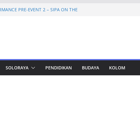
MANCE PRE-EVENT 2 – SIPA ON THE
prov Jateng Pastikan Tak Ada Kendala
SN
ateng Tampung 2.692 Siswa, Taj Yasin:
Kemiskinan
 Cadangan Rp1,2 Triliun untuk Pilgub
rtahap Mulai 2027
etinggi SPEM Akan Disidangkan
SOLORAYA
PENDIDIKAN
BUDAYA
KOLOM