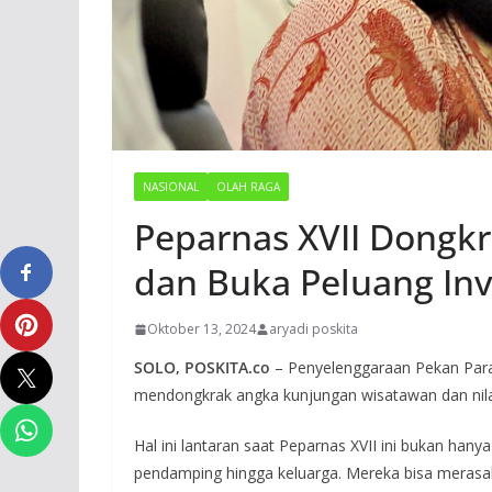
NASIONAL
OLAH RAGA
Peparnas XVII Dongk
dan Buka Peluang Inve
Oktober 13, 2024
aryadi poskita
SOLO, POSKITA.co
– Penyelenggaraan Pekan Paral
mendongkrak angka kunjungan wisatawan dan nilai 
Hal ini lantaran saat Peparnas XVII ini bukan hanya
pendamping hingga keluarga. Mereka bisa meras