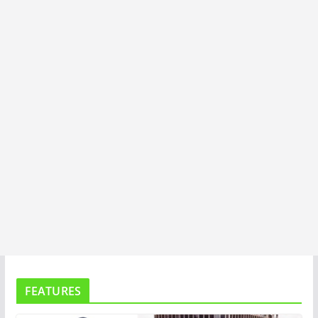
I
T
A
FEATURES