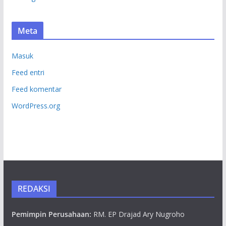
Meta
Masuk
Feed entri
Feed komentar
WordPress.org
REDAKSI
Pemimpin Perusahaan:
RM. EP Drajad Ary Nugroho