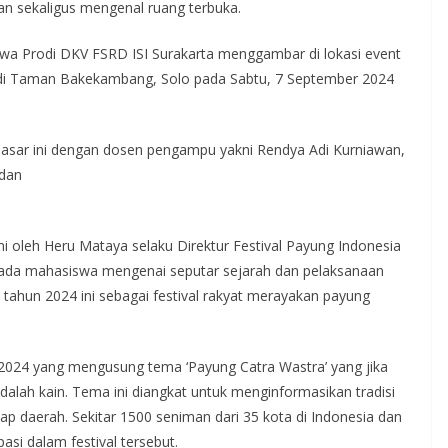
n sekaligus mengenal ruang terbuka.
a Prodi DKV FSRD ISI Surakarta menggambar di lokasi event
t di Taman Bakekambang, Solo pada Sabtu, 7 September 2024
Dasar ini dengan dosen pengampu yakni Rendya Adi Kurniawan,
 dan
ni oleh Heru Mataya selaku Direktur Festival Payung Indonesia
a mahasiswa mengenai seputar sejarah dan pelaksanaan
 tahun 2024 ini sebagai festival rakyat merayakan payung
2024 yang mengusung tema ‘Payung Catra Wastra’ yang jika
dalah kain. Tema ini diangkat untuk menginformasikan tradisi
tiap daerah. Sekitar 1500 seniman dari 35 kota di Indonesia dan
pasi dalam festival tersebut.