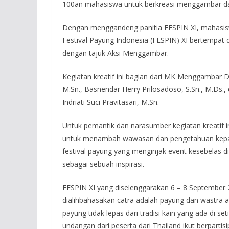
100an mahasiswa untuk berkreasi menggambar da
Dengan menggandeng panitia FESPIN XI, mahasisw
Festival Payung Indonesia (FESPIN) XI bertempa
dengan tajuk Aksi Menggambar.
Kegiatan kreatif ini bagian dari MK Menggambar 
M.Sn., Basnendar Herry Prilosadoso, S.Sn., M.Ds.,
Indriati Suci Pravitasari, M.Sn.
Untuk pemantik dan narasumber kegiatan kreatif i
untuk menambah wawasan dan pengetahuan kepad
festival payung yang menginjak event kesebelas di
sebagai sebuah inspirasi.
FESPIN XI yang diselenggarakan 6 – 8 September 
dialihbahasakan catra adalah payung dan wastra a
payung tidak lepas dari tradisi kain yang ada di se
undangan dari peserta dari Thailand ikut berpartisi