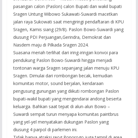
pasangan calon (Paslon) calon Bupati dan wakil bupati
Sragen Untung Wibowo Sukawati-Suwardi macetkan
jalan raya Sukowati saat mengiringi pendaftaran di KPU
Sragen, Kamis siang (29/8). Paslon Bowo-Suwardi yang
diusung PDI Perjuangan,Gerindra, Demokrat dan
Nasdem maju di Pilkada Sragen 2024.
Suasana meriah terlihat dari iring-iringan konvoi para
pendukung Paslon Bowo-Suwardi hingga menjadi
tontonan warga Sragen sepanjang jalan menuju KPU
Sragen. Dimulai dari rombongan becak, kemudian
komunitas motor, sound berjalan, kendaraan
pengusung gunungan yang diikuti rombongan Paslon
bupati-wakil bupati yang mengendarai andong beserta
keluarga. Bahkan saat tepat di alun-alun Bowo –
Suwardi sempat turun menyapa komunitas paintbrus
yang yel-yel menyatakan dukungan Paslon yang
diusung 4 parpol di parlemen ini.
Tidak hanya atraksi reog Ponorogo juga tampil di area