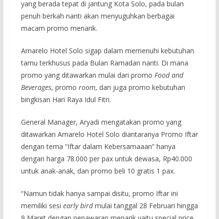
yang berada tepat di jantung Kota Solo, pada bulan
penuh berkah nanti akan menyuguhkan berbagai
macam promo menarik.
Amarelo Hotel Solo sigap dalam memenuhi kebutuhan
tamu terkhusus pada Bulan Ramadan nanti. Di mana
promo yang ditawarkan mulai dari promo
Food and
Beverages
, promo
room
, dan juga promo kebutuhan
bingkisan Hari Raya Idul Fitri.
General Manager, Aryadi mengatakan promo yang
ditawarkan Amarelo Hotel Solo diantaranya Promo Iftar
dengan tema “Iftar dalam Kebersamaaan” hanya
dengan harga 78.000 реr раx untuk dewasa, Rp40.000
untuk anak-anak, dan promo beli 10 gratis 1 pax.
“Namun tidak hanya sampai disitu, promo Iftar ini
memiliki sesi
early bird
mulai tanggal 28 Februari hingga
9 Maret dengan penawaran menarik yaitu special price