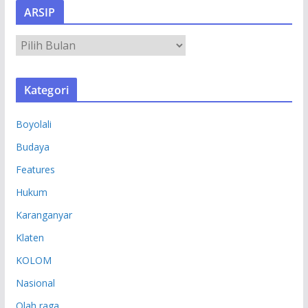
ARSIP
A
R
S
Kategori
I
P
Boyolali
Budaya
Features
Hukum
Karanganyar
Klaten
KOLOM
Nasional
Olah raga