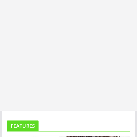
I
T
A
FEATURES