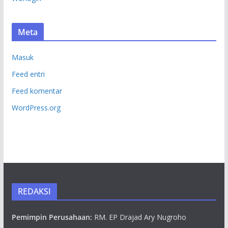
Meta
Masuk
Feed entri
Feed komentar
WordPress.org
REDAKSI
Pemimpin Perusahaan:
RM. EP Drajad Ary Nugroho