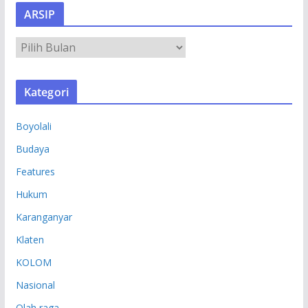
ARSIP
A
R
S
Kategori
I
P
Boyolali
Budaya
Features
Hukum
Karanganyar
Klaten
KOLOM
Nasional
Olah raga