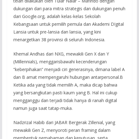
telah dilakukan oleh Tular Nalar – Mafindo dengan
dukungan dari para mitra strategis dan dukungan penuh
dari Google.org, adalah kelas-kelas Sekolah
Kebangsaan untuk pemilih pemula dan Akademi DIgital
Lansia untuk pre-lansia dan lansia, yang kini
menargetkan 38 provinsi di seluruh Indonesia.
Khemal Andhas dari NXG, mewakili Gen X dan Y
(Millennials), menggarisbawahi kecenderungan
“keberpihakan” menjadi ciri generasinya, dimana label A
dan B amat mempengaruhi hubungan antarpersonal.B
Ketika ada yang tidak memilih A, maka dicap bahwa
yang bersangkutan pasti kaum yang B. Hal ini cukup
mengganggu dan terjadi tidak hanya di ranah digital
namun juga saat tatap-muka.
Nadzrizal Habib dari JABAR Bergerak Zillenial, yang
mewakili Gen Z, menyoroti peran framing dalam
membentuk pemahaman dan keputusan, serta