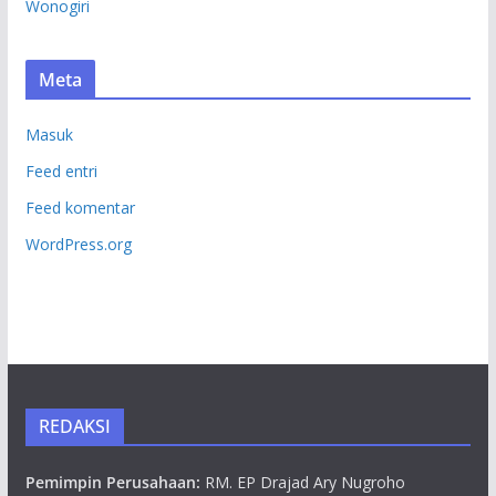
Wonogiri
Meta
Masuk
Feed entri
Feed komentar
WordPress.org
REDAKSI
Pemimpin Perusahaan:
RM. EP Drajad Ary Nugroho