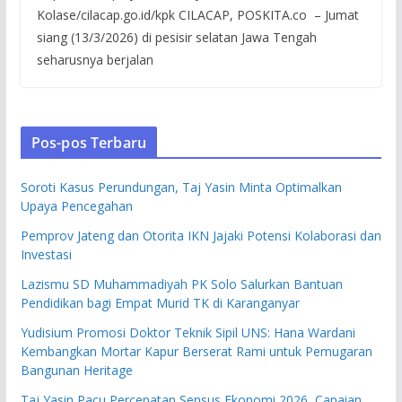
Kolase/cilacap.go.id/kpk CILACAP, POSKITA.co – Jumat
siang (13/3/2026) di pesisir selatan Jawa Tengah
seharusnya berjalan
Pos-pos Terbaru
Soroti Kasus Perundungan, Taj Yasin Minta Optimalkan
Upaya Pencegahan
Pemprov Jateng dan Otorita IKN Jajaki Potensi Kolaborasi dan
Investasi
Lazismu SD Muhammadiyah PK Solo Salurkan Bantuan
Pendidikan bagi Empat Murid TK di Karanganyar
Yudisium Promosi Doktor Teknik Sipil UNS: Hana Wardani
Kembangkan Mortar Kapur Berserat Rami untuk Pemugaran
Bangunan Heritage
Taj Yasin Pacu Percepatan Sensus Ekonomi 2026, Capaian