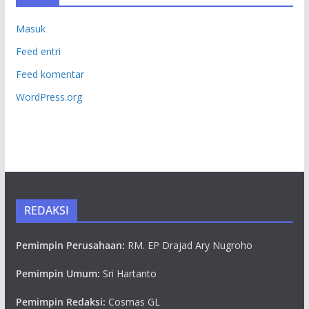
Masuk
Feed entri
Feed komentar
WordPress.org
REDAKSI
Pemimpin Perusahaan:
RM. EP Drajad Ary Nugroho
Pemimpin Umum:
Sri Hartanto
Pemimpin Redaksi:
Cosmas GL