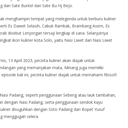
ng dan Sate Buntel dari Sate Bu Hj Bejo.
 tidak menghampiri tempat yang melegenda untuk berburu kuliner
eperti Es Dawet Selasih, Cabuk Rambak, Brambang Asem, Es
rab disebut Lenjongan tersaji lengkap di sana. Selanjutnya
ngkat ikon kuliner kota Solo, yaitu Nasi Liwet dari Nasi Liwet
s, 13 April 2023, pecinta kuliner akan diajak untuk
andangan yang memanjakan mata, Minang juga memiliki
isode kali ini, pecinta kuliner diajak untuk memahami filosofi
Nasi Padang, seperti penggunaan Sebeng atau lauk tambahan,
kan dengan Nasi Padang, serta penggunaan sendok kayu
uliner disuguhkan dengan Soto Padang dari Bopet Yusuf
ng menggugah selera.