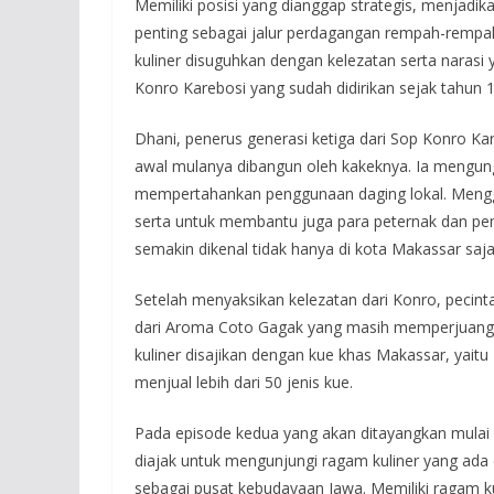
Memiliki posisi yang dianggap strategis, menjadi
penting sebagai jalur perdagangan rempah-rempah 
kuliner disuguhkan dengan kelezatan serta narasi
Konro Karebosi yang sudah didirikan sejak tahun 
Dhani, penerus generasi ketiga dari Sop Konro Ka
awal mulanya dibangun oleh kakeknya. Ia mengun
mempertahankan penggunaan daging lokal. Menggun
serta untuk membantu juga para peternak dan p
semakin dikenal tidak hanya di kota Makassar saja,
Setelah menyaksikan kelezatan dari Konro, pecint
dari Aroma Coto Gagak yang masih memperjuangk
kuliner disajikan dengan kue khas Makassar, yait
menjual lebih dari 50 jenis kue.
Pada episode kedua yang akan ditayangkan mulai K
diajak untuk mengunjungi ragam kuliner yang ada d
sebagai pusat kebudayaan Jawa. Memiliki ragam kuli