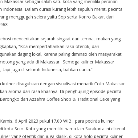
kan Makassar sebagai salah satu kota yang memiliki peranan
Indonesia. Dalam durasi kurang lebih sepuluh menit, pecinta
 yang menggugah selera yaitu Sop serta Konro Bakar, dari
1968.
rebosi menceritakan sejarah singkat dari tempat makan yang
gkapkan, “Kita mempertahankan rasa otentik, dan
akan daging lokal, karena paling diminati oleh masyarakat
emotong yang ada di Makassar. Semoga kuliner Makassar
 tapi juga di seluruh Indonesia, bahkan dunia.”
a kuliner disuguhkan dengan visualisasi menarik Coto Makassar
an aroma dan rasa khasnya. Di penghujung episode pecinta
u Barongko dari Azzahra Coffee Shop & Traditional Cake yang
amis, 6 April 2023 pukul 17.00 WIB, para pecinta kuliner
i kota Solo. Kota yang memiliki nama lain Surakarta ini dikenal
ner yang otentik dan juga klasik, di kota Solo pecinta kuliner