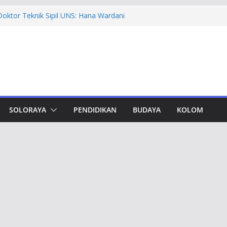
madiyah PK Solo Salurkan Bantuan
pat Murid TK di Karanganyar
oktor Teknik Sipil UNS: Hana Wardani
 Kapur Berserat Rami untuk Pemugaran
vement Award, Ahmad Luthfi Dinilai
Terobosan untuk Jateng
dungan, Taj Yasin Minta Optimalkan
Otorita IKN Jajaki Potensi Kolaborasi
SOLORAYA
PENDIDIKAN
BUDAYA
KOLOM