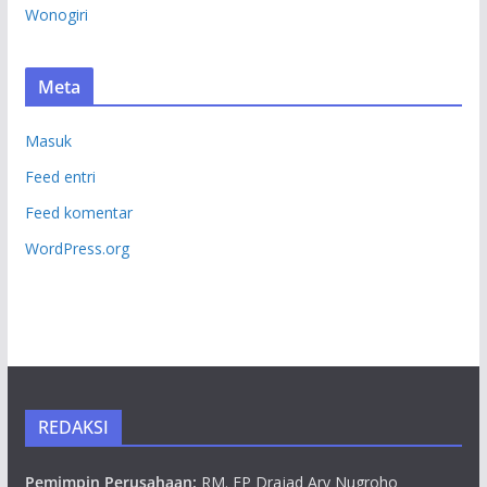
Wonogiri
Meta
Masuk
Feed entri
Feed komentar
WordPress.org
REDAKSI
Pemimpin Perusahaan:
RM. EP Drajad Ary Nugroho