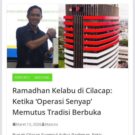
FEATURES
NASIONAL
Ramadhan Kelabu di Cilacap:
Ketika ‘Operasi Senyap’
Memutus Tradisi Berbuka
Maret 13, 2026
Mascos
Bupati Cilacap Syamsul Auliya Rachman. Foto: